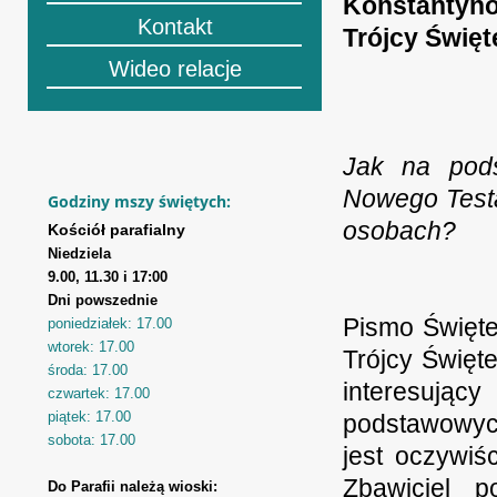
Konstantyno
Kontakt
Trójcy Święt
Wideo relacje
Jak na pod
Nowego Testa
Godziny mszy świętych:
osobach?
Kościół parafialny
Niedziela
9.00, 11.30 i 17:00
Dni powszednie
Pismo Święte
poniedziałek: 17.00
wtorek: 17.00
Trójcy Święt
środa: 17.00
interesują
czwartek: 17.00
piątek: 17.00
podstawowyc
sobota: 17.00
jest oczywiś
Zbawiciel p
Do Parafii należą wioski: