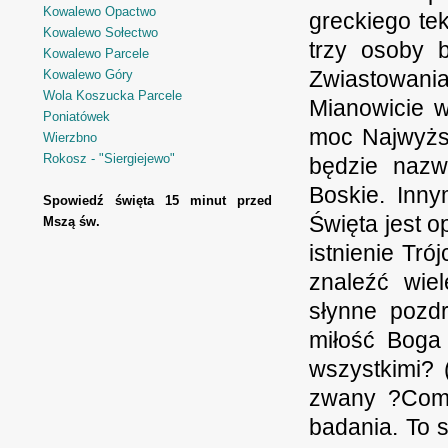
Kowalewo Opactwo
greckiego te
Kowalewo Sołectwo
trzy osoby 
Kowalewo Parcele
Zwiastowania
Kowalewo Góry
Wola Koszucka Parcele
Mianowicie w
Poniatówek
moc Najwyższ
Wierzbno
Rokosz - "Siergiejewo"
będzie nazw
Boskie. Inny
Spowiedź święta 15 minut przed
Święta jest o
Mszą św.
istnienie Tró
znaleźć wie
słynne pozd
miłość Boga
wszystkimi? 
zwany ?Comm
badania. To 