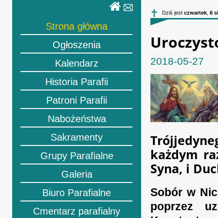
Dziś jest
czwartek
,
6 s
Strona główna
Uroczysto
Ogłoszenia
2018-05-27
Kalendarz
Historia Parafii
Patroni Parafii
Nabożeństwa
Sakramenty
Trójjedyn
każdym raz
Grupy Parafialne
Syna, i Du
Galeria
Sobór w Nic
Biuro Parafialne
poprzez uz
Cmentarz parafialny